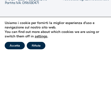
Partita IVA: 01961130471
info@italianhotelgroup.it
Usiamo i cookie per fornirti la miglior esperienza d'uso e
+39 055 09 80
navigazione sul nostro sito web.
You can find out more about which cookies we are using or
027
switch them off in
settings
.
PRENOTA ORA
Accetta
Rifiuta
MAIL
WHATSAPP
CHIAMA
Privacy Policy
Questo sito è stato realizzato da