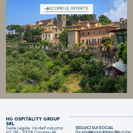
SCOPRI LE OFFERTE
HG OSPITALITY GROUP
SRL
SEGUICI SUI SOCIAL
Sede Legale: Via dell' industria
Facebook
Instagram
Linkedin
Youtube
n°1, 139 - 20074 Carpiano MI